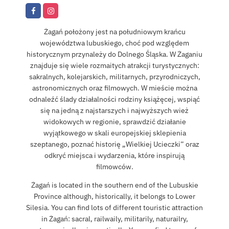
Żagań położony jest na południowym krańcu
województwa lubuskiego, choć pod względem
historycznym przynależy do Dolnego Śląska. W Żaganiu
znajduje się wiele rozmaitych atrakcji turystycznych:
sakralnych, kolejarskich, militarnych, przyrodniczych,
astronomicznych oraz filmowych. W mieście można
odnaleźć ślady działalności rodziny książęcej, wspiąć
się na jedną z najstarszych i najwyższych wież
widokowych w regionie, sprawdzić działanie
wyjątkowego w skali europejskiej sklepienia
szeptanego, poznać historię „Wielkiej Ucieczki” oraz
odkryć miejsca i wydarzenia, które inspirują
filmowców.
Żagań is located in the southern end of the Lubuskie
Province although, historically, it belongs to Lower
Silesia. You can find lots of different touristic attraction
in Żagań: sacral, railwaily, militarily, naturailry,