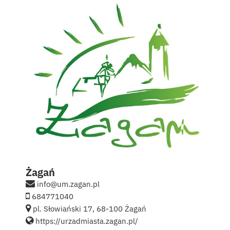
Kontakt
English
Żagań
info@um.zagan.pl
684771040
pl. Słowiański 17, 68-100 Żagań
https://urzadmiasta.zagan.pl/