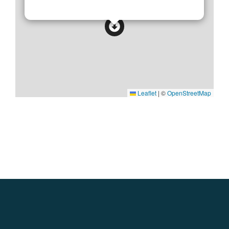
Leaflet
|
©
OpenStreetMap