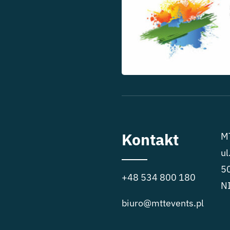
Kontakt
MT
ul
5
+48 534 800 180
N
biuro@mttevents.pl