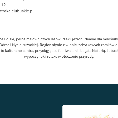
112
/atrakcjelubuskie.pl
Polski, pełne malowniczych lasów, rzek i jezior. Idealne dla miłośników
Odrze i Nysie Łużyckiej. Region słynie z winnic, zabytkowych zamków 
to kulturalne centra, przyciągające festiwalami i bogatą historią. Lubu
wypoczynek i relaks w otoczeniu przyrody.