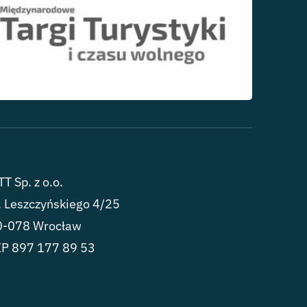
T Sp. z o.o.
. Leszczyńskiego 4/25
0-078 Wrocław
IP 897 177 89 53