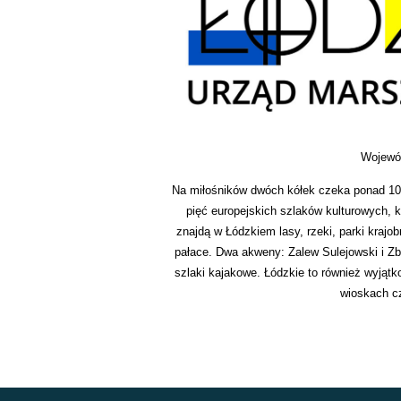
Wojewód
Na miłośników dwóch kółek czeka ponad 10
pięć europejskich szlaków kulturowych, kt
znajdą w Łódzkiem lasy, rzeki, parki krajo
pałace. Dwa akweny: Zalew Sulejowski i Zb
szlaki kajakowe. Łódzkie to również wyjątk
wioskach cz