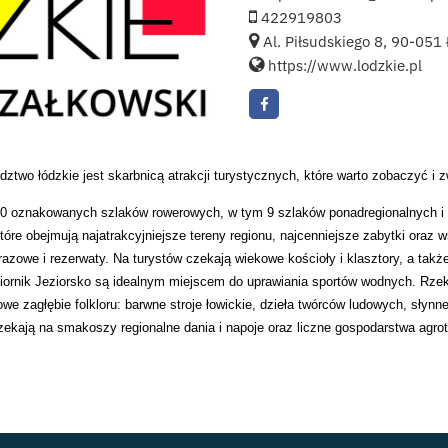
422919803
Al. Piłsudskiego 8, 90-051
https://www.lodzkie.pl
ztwo łódzkie jest skarbnicą atrakcji turystycznych, które warto zobaczyć i z
0 oznakowanych szlaków rowerowych, w tym 9 szlaków ponadregionalnych i r
óre obejmują najatrakcyjniejsze tereny regionu, najcenniejsze zabytki oraz ws
brazowe i rezerwaty. Na turystów czekają wiekowe kościoły i klasztory, a tak
iornik Jeziorsko są idealnym miejscem do uprawiania sportów wodnych. Rzeki
owe zagłębie folkloru: barwne stroje łowickie, dzieła twórców ludowych, słyn
ekają na smakoszy regionalne dania i napoje oraz liczne gospodarstwa agro