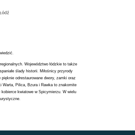
 Łódź
wiedzić.
egionalnych. Województwo łódzkie to także
paniałe ślady historii. Miłośnicy przyrody
że pięknie odrestaurowane dwory, zamki oraz
 Warta, Pilica, Bzura i Rawka to znakomite
ne kobierce kwiatowe w Spicymierzu. W wielu
turystyczne.