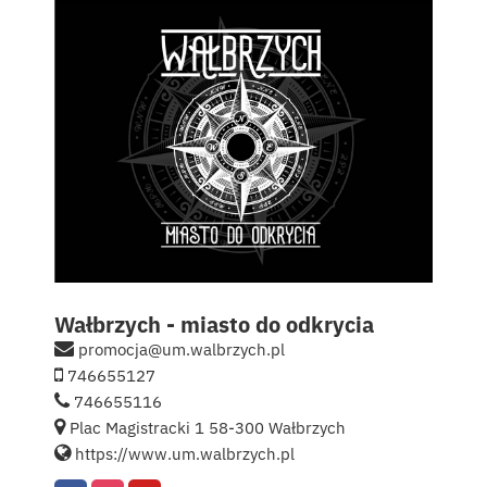
Kontakt
English
Wałbrzych - miasto do odkrycia
promocja@um.walbrzych.pl
746655127
746655116
Plac Magistracki 1 58-300 Wałbrzych
https://www.um.walbrzych.pl