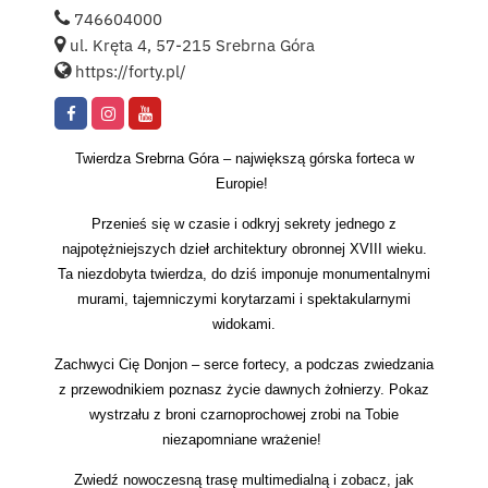
746604000
ul. Kręta 4, 57-215 Srebrna Góra
https://forty.pl/
Twierdza Srebrna Góra – największą górska forteca w
Europie!
Przenieś się w czasie i odkryj sekrety jednego z
najpotężniejszych dzieł architektury obronnej XVIII wieku.
Ta niezdobyta twierdza, do dziś imponuje monumentalnymi
murami, tajemniczymi korytarzami i spektakularnymi
widokami.
Zachwyci Cię Donjon – serce fortecy, a podczas zwiedzania
z przewodnikiem poznasz życie dawnych żołnierzy. Pokaz
wystrzału z broni czarnoprochowej zrobi na Tobie
niezapomniane wrażenie!
Zwiedź nowoczesną trasę multimedialną i zobacz, jak