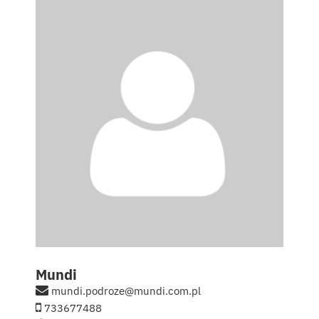
Kontakt
English
Mundi
mundi.podroze@mundi.com.pl
733677488