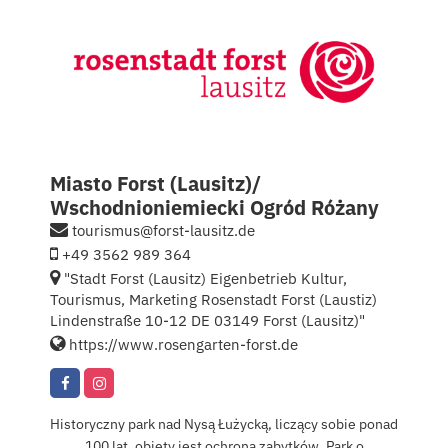
Kontakt
English
Miasto Forst (Lausitz)/
Wschodnioniemiecki Ogród Różany
tourismus@forst-lausitz.de
+49 3562 989 364
"Stadt Forst (Lausitz) Eigenbetrieb Kultur,
Tourismus, Marketing Rosenstadt Forst (Laustiz)
Lindenstraße 10-12 DE 03149 Forst (Lausitz)"
https://www.rosengarten-forst.de
Historyczny park nad Nysą Łużycką, liczący sobie ponad
100 lat, objęty jest ochroną zabytków. Park o