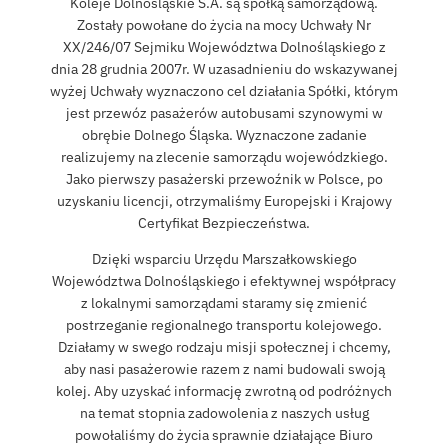
Koleje Dolnośląskie S.A. są spółką samorządową.
Zostały powołane do życia na mocy Uchwały Nr
XX/246/07 Sejmiku Województwa Dolnośląskiego z
dnia 28 grudnia 2007r. W uzasadnieniu do wskazywanej
wyżej Uchwały wyznaczono cel działania Spółki, którym
jest przewóz pasażerów autobusami szynowymi w
obrębie Dolnego Śląska. Wyznaczone zadanie
realizujemy na zlecenie samorządu wojewódzkiego.
Jako pierwszy pasażerski przewoźnik w Polsce, po
uzyskaniu licencji, otrzymaliśmy Europejski i Krajowy
Certyfikat Bezpieczeństwa.
Dzięki wsparciu Urzędu Marszałkowskiego
Województwa Dolnośląskiego i efektywnej współpracy
z lokalnymi samorządami staramy się zmienić
postrzeganie regionalnego transportu kolejowego.
Działamy w swego rodzaju misji społecznej i chcemy,
aby nasi pasażerowie razem z nami budowali swoją
kolej. Aby uzyskać informację zwrotną od podróżnych
na temat stopnia zadowolenia z naszych usług
powołaliśmy do życia sprawnie działające Biuro