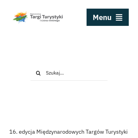
Przejdź
do
Menu
zawartości
Festiwal Podróżników
Konkurs Kryształ Turystyki
Szukaj
Dla wystawców
Odwiedzający
Media
16. edycja Międzynarodowych Targów Turystyki