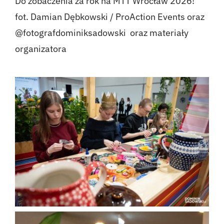
Do zobaczenia za rok na MTT Wrocław 2026!
fot. Damian Dębkowski /
ProAction Events
oraz
@fotografdominiksadowski
oraz materiały
organizatora