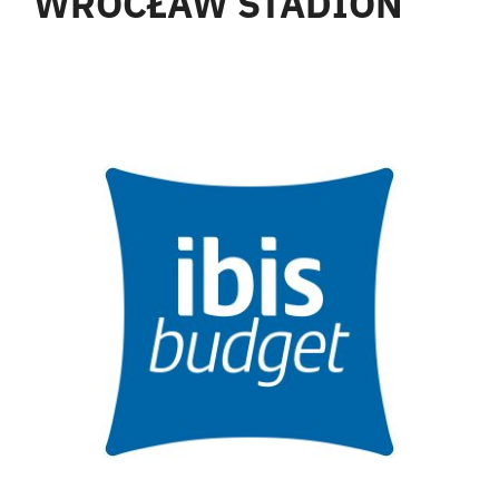
WROCŁAW STADION